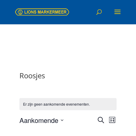
Roosjes
Er zijn geen aankomende evenementen.
Evenemen
Evenem
Aankomende
Zoeken
Lijst
weerga
Zoeken
Selecteer
navigat
en
een