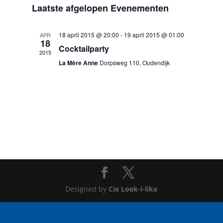
Laatste afgelopen Evenementen
weergeve
datum.
navigatie
18 april 2015 @ 20:00
-
19 april 2015 @ 01:00
APR
18
Cocktailparty
2015
La Mère Anne
Dorpsweg 110, Oudendijk
Designed by
Cie Loek-i-like