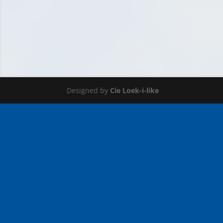
Designed by
Cie Loek-i-like