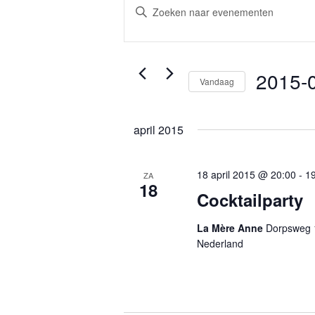
Zoeken
Vul
en
een
keyword
weergeven
in.
navigatie
Zoek
2015-
Vandaag
voor
Selecteer
Evenementen
een
met
april 2015
datum.
keyword.
18 april 2015 @ 20:00
-
19
ZA
18
Cocktailparty
La Mère Anne
Dorpsweg 
Nederland