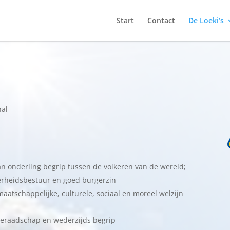
Start
Contact
De Loeki’s
nal
an onderling begrip tussen de volkeren van de wereld;
erheidsbestuur en goed burgerzin
aatschappelijke, culturele, sociaal en moreel welzijn
meraadschap en wederzijds begrip