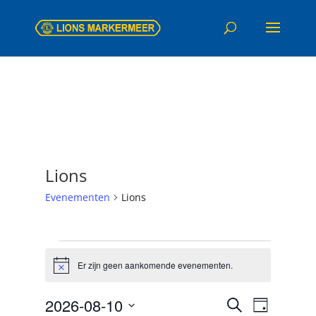
Lions
Evenementen
Lions
Evenementen
in
Er zijn geen aankomende evenementen.
Bericht
10
Evenemen
Evenem
augustus
2026-08-10
Zoeken
Dag