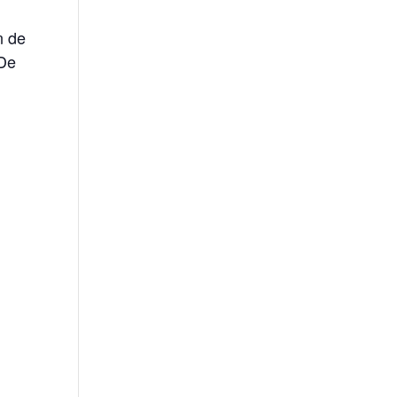
n de
 De