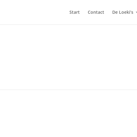
Start
Contact
De Loeki’s